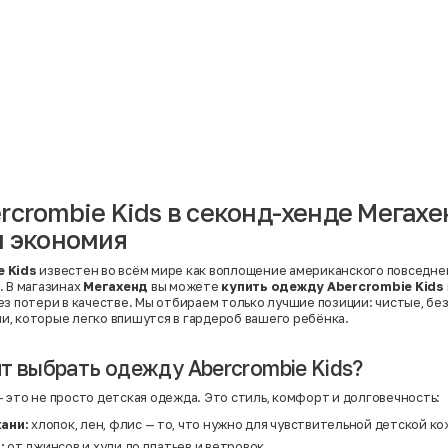
Материал
Акрил
Ангора
Ацетат
Бамбук
Бархат
Вельвет
Вискоза
Вискоза | Нейлон
Вискоза | Полиэстер
й
Вискоза | Полиэстер | Хлопок
Вискоза | Эластан
rcrombie Kids в секонд-хенде Мегахен
Искусственная замша
ный
Кашемир
и экономия
Кашемир | Нейлон
й
Кашемир | Хлопок
Кашемир | Шерсть
 Kids
известен во всём мире как воплощение американского повседне
Лён
. В магазинах
Мегахенд
вы можете
купить одежду Abercrombie Kids
й
Модал
ез потери в качестве. Мы отбираем только лучшие позиции: чистые, бе
Натуральная замша
, которые легко впишутся в гардероб вашего ребёнка.
Натуральная кожа
Нейлон
Полиэстер
т выбрать одежду Abercrombie Kids?
Полиэстер | Спандекс
Полиэстер | Хлопок
 это не просто детская одежда. Это стиль, комфорт и долговечность:
Полиэстер | Экокожа
Полиэстер | Эластан
ани:
хлопок, лен, флис — то, что нужно для чувствительной детской ко
Сатин
:
от джинсов и худи до платьев и ветровок.