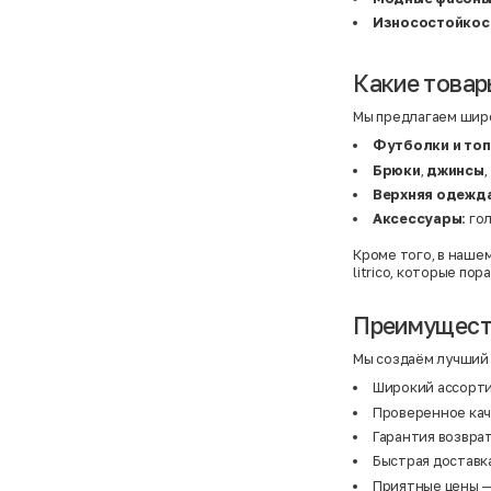
Basefield
38
B&C Collection
38,5
Износостойкос
Beck & Hersey
39
Bench
39,5
Benetton
3XL
Какие товары
Ben Sherman
3XL
Bershka
3XL
Мы предлагаем шир
Bexleys
3XS
Bexleys
40
Футболки и то
BF
41
BF
42
Брюки
,
джинсы
,
Bivolino
43
Верхняя одежд
Black Forest
44
Blind Date
44,5
Аксессуары
: го
Bogner
45
Bonita
46
Кроме того, в наше
Boohoo
48+
litrico
, которые пор
Brax
4XL
British Knights
4XL
Bruno Banani
4XL
Преимуществ
Buena Vista
5-7 лет
Bugatti
5XL
Мы создаём лучший 
Burberry
5XL
C&A
5XL
Широкий ассорти
Calvin Klein
62 см (3 мес.)
Проверенное кач
Camel Active
68 см (6 мес.)
Camp David
6-9 мес.
Гарантия возврат
Caprice
6XL
Быстрая доставка
Carhartt
6XL
Carlo Colucci
6XL
Приятные цены — 