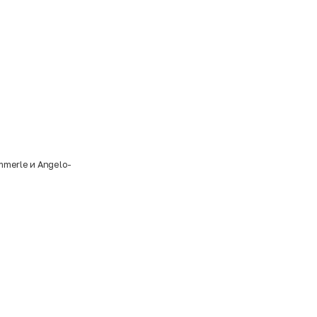
mmerle
и
Angelo-