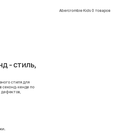
Abercrombie Kids
0
товаров
д - стиль,
вного стиля для
в секонд-хенде по
з дефектов,
жи.