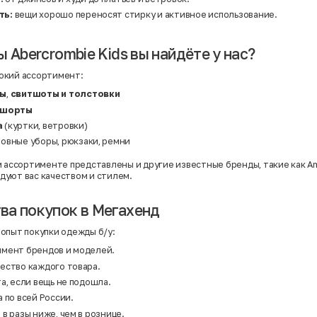
Твид
Хлопок
ть:
вещи хорошо переносят стирку и активное использование.
Хлопок | Эластан
Шёлк
Шёлк | Шерсть
 Abercrombie Kids вы найдёте у нас?
Шерсть
Экокожа
окий ассортимент:
Эластан
пы
,
свитшоты и толстовки
шорты
а
(куртки, ветровки)
ловные уборы, рюкзаки, ремни
м ассортименте представлены и другие известные бренды, такие как
A
адуют вас качеством и стилем.
а покупок в Мегахенд
опыт покупки одежды б/у:
мент брендов и моделей.
ество каждого товара.
а, если вещь не подошла.
 по всей России.
в разы ниже, чем в рознице.