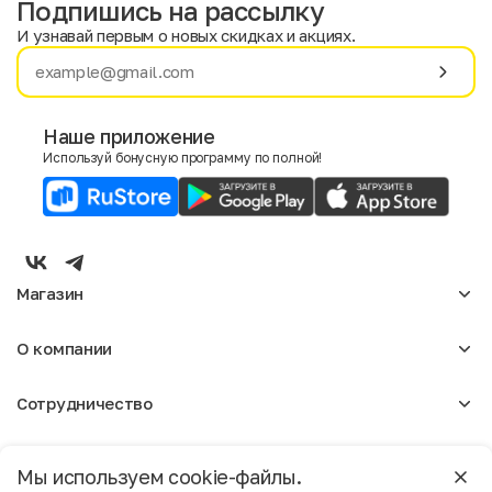
Подпишись на рассылку
И узнавай первым о новых скидках и акциях.
Имя
Фамилия
Наше приложение
Используй бонусную программу по полной!
E-mail
Пол
Мужской
Женский
Магазин
Согласие на получение чеков по электронной почте
Женское
О компании
Мужское
Аксессуары
О нас
Детское
Сотрудничество
Отзывы
Блог
Оптовикам
Вакансии
Помощь
Москва
Арендодателям
Магазины
Мы используем cookie-файлы.
Реклама