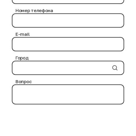
в процессе дезинфекции нами используются
проверенные химические средства, не приносящие
Номер телефона
никакого вреда здоровью человека.
Антибактериальная обработка выполняется на
протяжении нескольких часов. Современные
дезинфицирующие вещества и воздействие
E-mail
повышенных температурных режимов уничтожают
возможные инфекции и паразитов на товарных
позициях.
Город
Вопрос