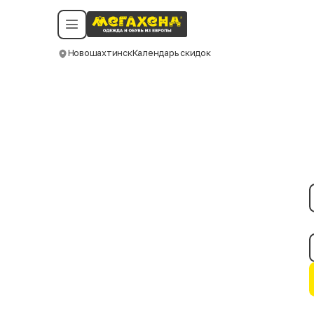
Условия пользования
Политика конфиденциальности
Смотреть все даты
©️ Мегахенд 2026. Все права защищены.
Новошахтинск
Календарь скидок
Москва