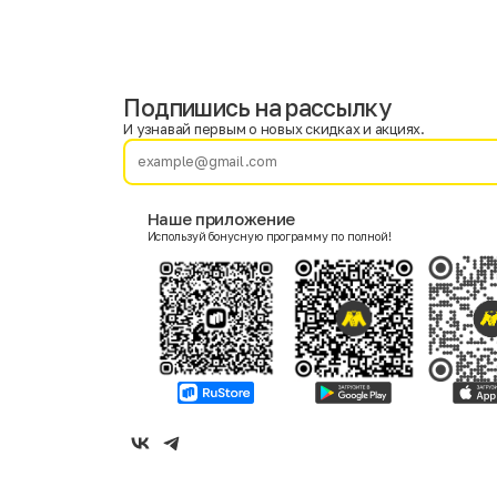
Подпишись на рассылку
Имя
Фамилия
И узнавай первым о новых скидках и акциях.
E-mail
Наше приложение
Используй бонусную программу по полной!
Пол
Мужской
Женский
Согласие на получение чеков по электронной почте