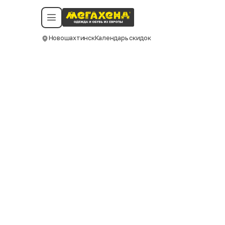
Условия пользования
Политика конфиденциальности
Смотреть все даты
©️ Мегахенд 2026. Все права защищены.
Новошахтинск
Календарь скидок
Москва