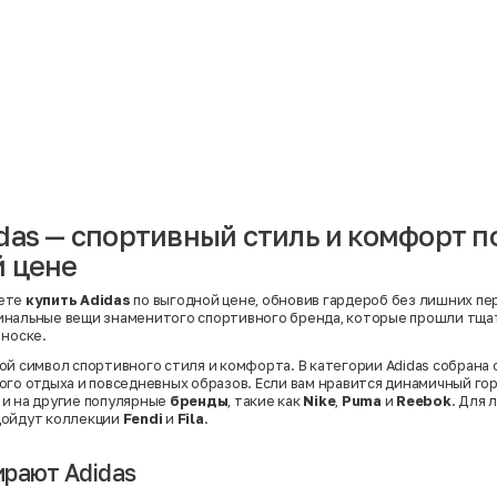
Материал
Акрил
Ангора
Ацетат
Бамбук
Бархат
Вельвет
Вискоза
Вискоза | Нейлон
Вискоза | Полиэстер
й
Вискоза | Полиэстер | Хлопок
Вискоза | Эластан
das — спортивный стиль и комфорт п
Искусственная замша
ный
Кашемир
 цене
Кашемир | Нейлон
й
Кашемир | Хлопок
Кашемир | Шерсть
ете
купить Adidas
по выгодной цене, обновив гардероб без лишних пер
Лён
инальные вещи знаменитого спортивного бренда, которые прошли тща
й
Модал
 носке.
Натуральная замша
Натуральная кожа
ой символ спортивного стиля и комфорта. В категории Adidas собрана 
Нейлон
ого отдыха и повседневных образов. Если вам нравится динамичный гор
Полиэстер
и на другие популярные
бренды
, такие как
Nike
,
Puma
и
Reebok
. Для
Полиэстер | Спандекс
дойдут коллекции
Fendi
и
Fila
.
Полиэстер | Хлопок
Полиэстер | Экокожа
Полиэстер | Эластан
рают Adidas
Сатин