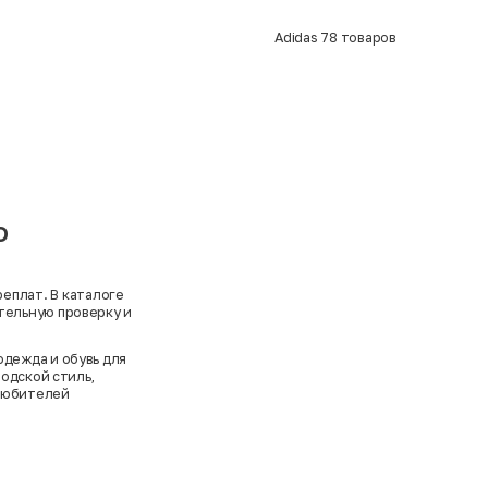
Adidas
78
товаров
о
еплат. В каталоге
тельную проверку и
одежда и обувь для
одской стиль,
 любителей