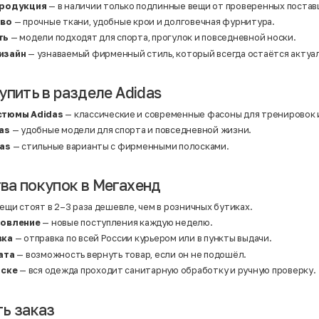
Твид
продукция
— в наличии только подлинные вещи от проверенных постав
Хлопок
тво
— прочные ткани, удобные крои и долговечная фурнитура.
Хлопок | Эластан
Шёлк
ть
— модели подходят для спорта, прогулок и повседневной носки.
Шёлк | Шерсть
изайн
— узнаваемый фирменный стиль, который всегда остаётся актуа
Шерсть
Экокожа
Эластан
упить в разделе Adidas
стюмы Adidas
— классические и современные фасоны для тренировок 
as
— удобные модели для спорта и повседневной жизни.
as
— стильные варианты с фирменными полосками.
а покупок в Мегахенд
ещи стоят в 2–3 раза дешевле, чем в розничных бутиках.
новление
— новые поступления каждую неделю.
вка
— отправка по всей России курьером или в пункты выдачи.
ата
— возможность вернуть товар, если он не подошёл.
оске
— вся одежда проходит санитарную обработку и ручную проверку.
ь заказ