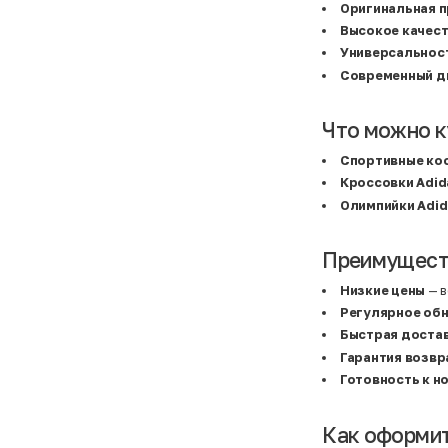
Basefield
38
Оригинальная 
B&C Collection
38,5
Высокое качес
Beck & Hersey
39
Bench
39,5
Универсальнос
Benetton
3XL
Современный д
Ben Sherman
3XL
Bershka
3XL
Bexleys
3XS
Bexleys
40
Что можно к
BF
41
BF
42
Спортивные ко
Bivolino
43
Кроссовки Adid
Black Forest
44
Blind Date
44,5
Олимпийки Adid
Bogner
45
Bonita
46
Boohoo
48+
Преимуществ
Brax
4XL
British Knights
4XL
Bruno Banani
4XL
Низкие цены
— в
Buena Vista
5-7 лет
Регулярное об
Bugatti
5XL
Быстрая доста
Burberry
5XL
C&A
5XL
Гарантия возвр
Calvin Klein
62 см (3 мес.)
Готовность к н
Camel Active
68 см (6 мес.)
Camp David
6-9 мес.
Caprice
6XL
Carhartt
6XL
Как оформит
Carlo Colucci
6XL