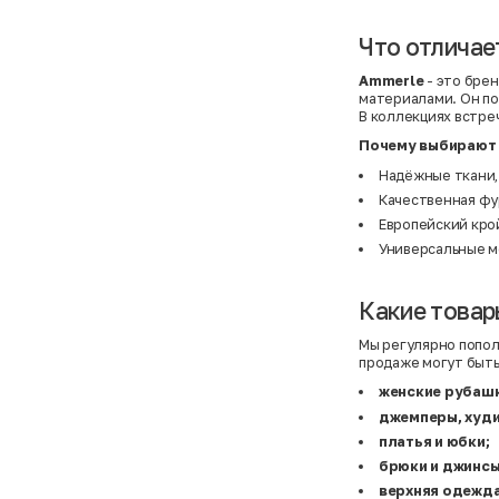
Atelier
31,5 (20 см)
Avalanche
34 (21,5 см)
AX Paris
3-5 лет
Что отличае
BALDESARINI
36
BALLY
36,5
Ammerle
- это бре
Banana Republic
37
материалами. Он по
Barrel
37,5
В коллекциях встре
Basefield
38
B&C Collection
38,5
Почему выбирают
Beck & Hersey
39
Bench
39,5
Надёжные ткани,
Benetton
3XL
Качественная фу
Ben Sherman
3XL
Bershka
3XL
Европейский кро
Bexleys
3XS
Универсальные м
Bexleys
40
BF
41
BF
42
Какие товар
Bivolino
43
Black Forest
44
Blind Date
44,5
Мы регулярно попол
Bogner
45
продаже могут быть
Bonita
46
Boohoo
48+
женские рубашк
Brax
4XL
джемперы, худи
British Knights
4XL
платья и юбки;
Bruno Banani
4XL
Buena Vista
5-7 лет
брюки и джинсы
Bugatti
5XL
верхняя одежда
Burberry
5XL