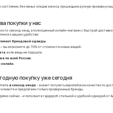
ом состоянии, без явных следов износа, прошедшее ручную проверку на
а покупки у нас
просто секонд-хенд, а полноценный онлайн-магазин с быстрой доставк
тимся о вашем удобстве:
тимент брендовой одежды
.
— вы экономите до 70% от стоимости новых вещей.
ата
, если вещь не подошла.
ка по всей России
.
 онлайн
.
годную покупку уже сегодня
merle
в секонд-хенде
- значит получить европейское качество по дос
 клиенте и предлагаем только проверенные бренды.
рямо сейчас - и пополните гардероб стильной и удобной одеждой от A