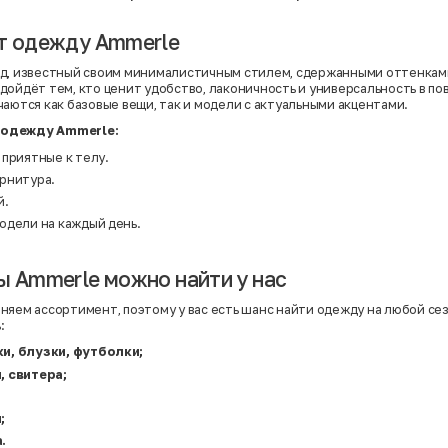
Нейлон
Полиэстер
Полиэстер | Спандекс
т одежду Ammerle
Полиэстер | Хлопок
Полиэстер | Экокожа
нд, известный своим минималистичным стилем, сдержанными оттенкам
Полиэстер | Эластан
дойдёт тем, кто ценит удобство, лаконичность и универсальность в п
Сатин
чаются как базовые вещи, так и модели с актуальными акцентами.
Твид
Хлопок
 одежду Ammerle:
Хлопок | Эластан
Шёлк
 приятные к телу.
Шёлк | Шерсть
рнитура.
Шерсть
Экокожа
й.
Эластан
одели на каждый день.
ы Ammerle можно найти у нас
няем ассортимент, поэтому у вас есть шанс найти одежду на любой сезо
:
и, блузки, футболки;
, свитера;
;
.