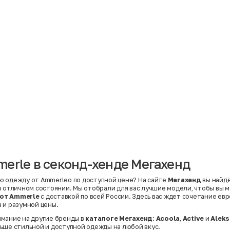
Материал
Акрил
Ангора
Ацетат
Бамбук
Бархат
Вельвет
Вискоза
Вискоза | Нейлон
Вискоза | Полиэстер
й
Вискоза | Полиэстер | Хлопок
Вискоза | Эластан
erle в секонд-хенде Мегахенд
Искусственная замша
ный
Кашемир
Кашемир | Нейлон
 одежду от Ammerleо по доступной цене? На сайте
Мегахенд
вы найд
й
Кашемир | Хлопок
в отличном состоянии. Мы отобрали для вас лучшие модели, чтобы вы 
Кашемир | Шерсть
от Ammerle
с доставкой по всей России. Здесь вас ждет сочетание евр
Лён
 и разумной цены.
й
Модал
Натуральная замша
мание на другие бренды в
каталоге Мегахенд
:
Acoola
,
Active
и
Aleks
Натуральная кожа
ьше стильной и доступной одежды на любой вкус.