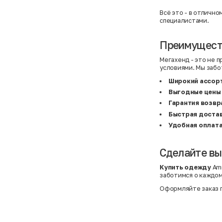
C&A
5XL
Calvin Klein
62 см (3 мес.)
Всё это - в отличн
Camel Active
68 см (6 мес.)
специалистами.
Camp David
6-9 мес.
Caprice
6XL
Преимуществ
Carhartt
6XL
Carlo Colucci
6XL
Cavori
80 см (12 мес.)
Мегахенд - это не 
Champion
8-10 лет
условиями. Мы забо
Chloe
86 см (18 мес.)
Christian Berg
9-18 мес.
Широкий ассор
Ciao
98 см (3 года)
Выгодные цены
CityLine
L
Claudio Conti
L
Гарантия возвр
CLOCKHAUSE
L/XL
Быстрая достав
&Co
L/XL
Удобная оплата
COLORUS
M
Columbia
M
Converse
One size
COOP
S
Сделайте вы
COS
S
CRAFT
S/M
Купить одежду
Am
Crafted
XL
заботимся о каждом
Crane
XL
crivit
XS
Оформляйте заказ п
Crocs
XS
Daniel Grahame
XS
Dare2b
XS/S
David Jones
XXL