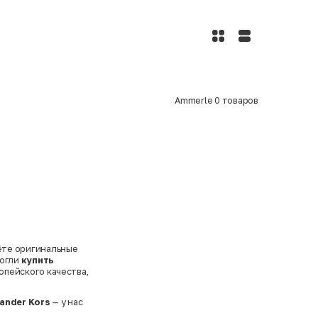
Ammerle
0
товаров
ёте оригинальные
могли
купить
опейского качества,
ander Kors
— у нас