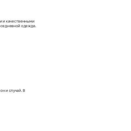
и и качественными
овседневной одежде.
н и случай. В