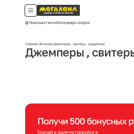
Условия пользования
Политика конфиденциальности
Смотреть все даты
©️ Мегахенд 2026. Все права защищены.
Новошахтинск
Календарь скидок
Москва
Главная
-
Женское
-
Джемперы , свитеры , кардиганы
Джемперы , свитеры