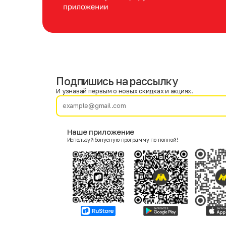
Подпишись на рассылку
Имя
Фамилия
И узнавай первым о новых скидках и акциях.
E-mail
Наше приложение
Используй бонусную программу по полной!
Пол
Мужской
Женский
Согласие на получение чеков по электронной почте