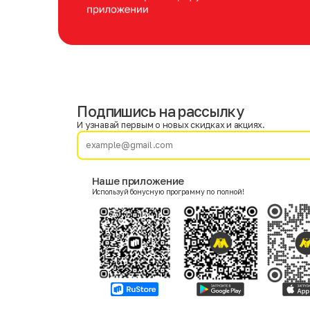
Подпишись на рассылку
Имя
Фамилия
И узнавай первым о новых скидках и акциях.
E-mail
Наше приложение
Используй бонусную программу по полной!
Пол
Мужской
Женский
Согласие на получение чеков по электронной почте